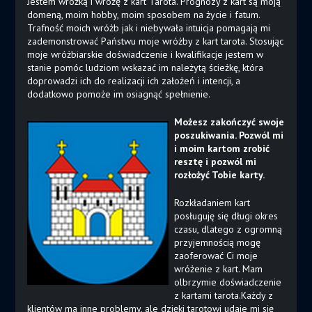
Jestem wróżką i wróżę z kart Tarota. Prognozy z kart są moją
domeną, moim hobby, moim sposobem na życie i fatum.
Trafność moich wróżb jak i niebywała intuicja pomagają mi
zademonstrować Państwu moje wróżby z kart tarota. Stosując
moje wróżbiarskie doświadczenie i kwalifikacje jestem w
stanie pomóc ludziom wskazać im należytą ścieżkę, która
doprowadzi ich do realizacji ich założeń i intencji, a
dodatkowo pomoże im osiagnąć spełnienie.
Możesz zakończyć swoje
poszukiwania. Pozwól mi
i moim kartom zrobić
resztę i pozwól mi
rozłożyć Tobie karty.
Rozkładaniem kart
posługuję się długi okres
czasu, dlatego z ogromną
przyjemnością mogę
zaoferować Ci moje
wróżenie z kart. Mam
olbrzymie doświadczenie
z kartami tarota.Każdy z
klientów ma inne problemy, ale dzięki tarotowi udaje mi się