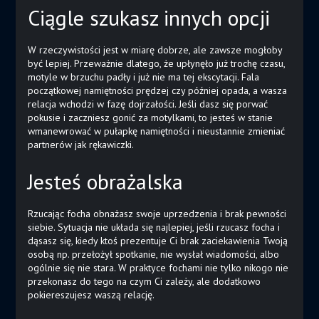
Ciągle szukasz innych opcji
W rzeczywistości jest w miarę dobrze, ale zawsze mogłoby
być lepiej. Przeważnie dlatego, że upłynęło już trochę czasu,
motyle w brzuchu padły i już nie ma tej ekscytacji. Fala
początkowej namiętności prędzej czy później opada, a wasza
relacja wchodzi w fazę dojrzałości. Jeśli dasz się porwać
pokusie i zaczniesz gonić za motylkami, to jesteś w stanie
wmanewrować w pułapkę namiętności i nieustannie zmieniać
partnerów jak rękawiczki.
Jesteś obrażalska
Rzucając focha obnażasz swoje uprzedzenia i brak pewności
siebie. Sytuacja nie układa się najlepiej, jeśli rzucasz focha i
dąsasz się, kiedy ktoś prezentuje Ci brak zaciekawienia Twoją
osobą np. przełożył spotkanie, nie wysłał wiadomości, albo
ogólnie się nie stara. W praktyce fochami nie tylko nikogo nie
przekonasz do tego na czym Ci zależy, ale dodatkowo
pokiereszujesz waszą relację.