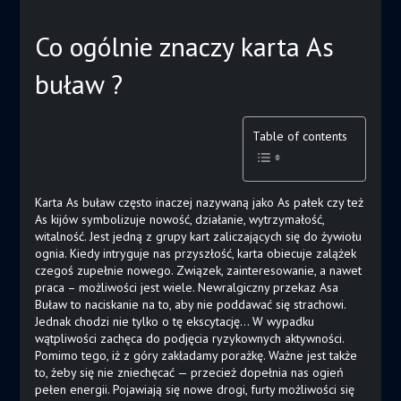
Co ogólnie znaczy karta As
buław ?
Table of contents
Karta As buław często inaczej nazywaną jako As pałek czy też
As kijów symbolizuje nowość, działanie, wytrzymałość,
witalność. Jest jedną z grupy kart zaliczających się do żywiołu
ognia. Kiedy intryguje nas przyszłość, karta obiecuje zalążek
czegoś zupełnie nowego. Związek, zainteresowanie, a nawet
praca – możliwości jest wiele. Newralgiczny przekaz Asa
Buław to naciskanie na to, aby nie poddawać się strachowi.
Jednak chodzi nie tylko o tę ekscytację… W wypadku
wątpliwości zachęca do podjęcia ryzykownych aktywności.
Pomimo tego, iż z góry zakładamy porażkę. Ważne jest także
to, żeby się nie zniechęcać — przecież dopełnia nas ogień
pełen energii. Pojawiają się nowe drogi, furty możliwości się