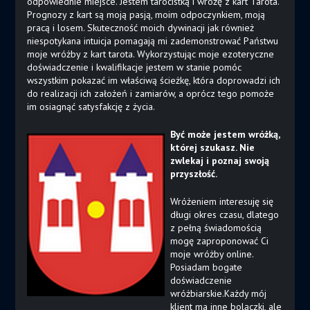
odpowiednie miejsce. Jestem tarocistką i wróżę z kart Tarota.
Prognozy z kart są moją pasją, moim odpoczynkiem, moją
pracą i losem. Skuteczność moich dywinacji jak również
niespotykana intuicja pomagają mi zademonstrować Państwu
moje wróżby z kart tarota. Wykorzystując moje ezoteryczne
doświadczenie i kwalifikacje jestem w stanie pomóc
wszystkim pokazać im właściwą ścieżkę, która doprowadzi ich
do realizacji ich założeń i zamiarów, a oprócz tego pomoże
im osiagnąć satysfakcję z życia.
Być może jestem wróżką,
której szukasz. Nie
zwlekaj i poznaj swoją
przyszłość.
Wróżeniem interesuję się
długi okres czasu, dlatego
z pełną świadomością
mogę zaproponować Ci
moje wróżby online.
Posiadam bogate
doświadczenie
wróżbiarskie.Każdy mój
klient ma inne bolączki, ale