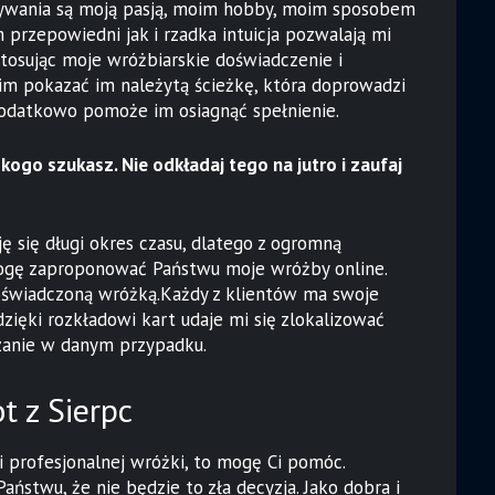
idywania są moją pasją, moim hobby, moim sposobem
 przepowiedni jak i rzadka intuicja pozwalają mi
tosując moje wróżbiarskie doświadczenie i
im pokazać im należytą ścieżkę, która doprowadzi
 dodatkowo pomoże im osiagnąć spełnienie.
kogo szukasz. Nie odkładaj tego na jutro i zaufaj
ę się długi okres czasu, dlatego z ogromną
ogę zaproponować Państwu moje wróżby online.
świadczoną wróżką.Każdy z klientów ma swoje
dzięki rozkładowi kart udaje mi się zlokalizować
zanie w danym przypadku.
t z Sierpc
i profesjonalnej wróżki, to mogę Ci pomóc.
ństwu, że nie będzie to zła decyzja. Jako dobra i