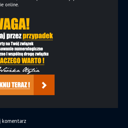
e online.
j komentarz