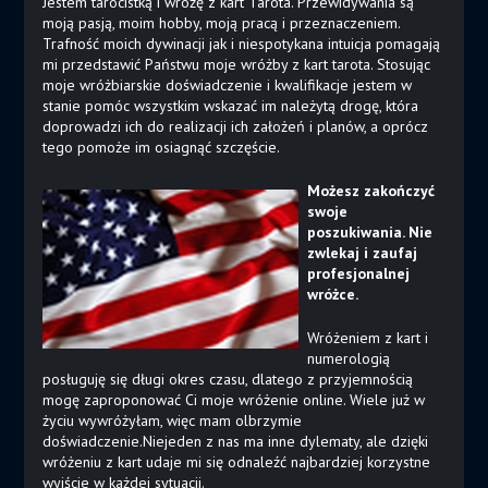
Jestem tarocistką i wróżę z kart Tarota. Przewidywania są
moją pasją, moim hobby, moją pracą i przeznaczeniem.
Trafność moich dywinacji jak i niespotykana intuicja pomagają
mi przedstawić Państwu moje wróżby z kart tarota. Stosując
moje wróżbiarskie doświadczenie i kwalifikacje jestem w
stanie pomóc wszystkim wskazać im należytą drogę, która
doprowadzi ich do realizacji ich założeń i planów, a oprócz
tego pomoże im osiagnąć szczęście.
Możesz zakończyć
swoje
poszukiwania. Nie
zwlekaj i zaufaj
profesjonalnej
wróżce.
Wróżeniem z kart i
numerologią
posługuję się długi okres czasu, dlatego z przyjemnością
mogę zaproponować Ci moje wróżenie online. Wiele już w
życiu wywróżyłam, więc mam olbrzymie
doświadczenie.Niejeden z nas ma inne dylematy, ale dzięki
wróżeniu z kart udaje mi się odnaleźć najbardziej korzystne
wyjście w każdej sytuacji.