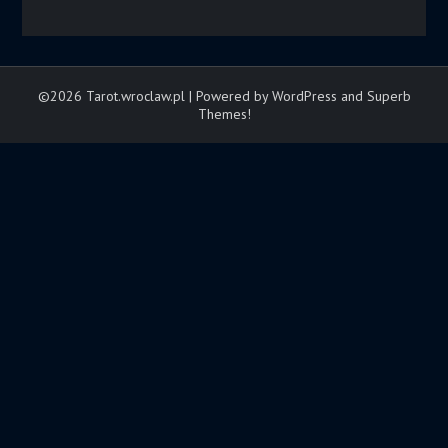
©2026 Tarot.wroclaw.pl
| Powered by WordPress and
Superb
Themes!