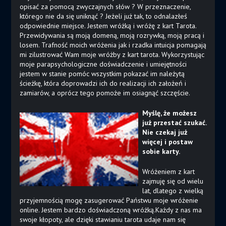
opisać za pomocą zwyczajnych słów ? W przeznaczenie,
którego nie da się uniknąć ? Jeżeli już tak, to odnalazłeś
odpowiednie miejsce. Jestem wróżką i wróżę z kart Tarota.
Przewidywania są moją domeną, moją rozrywką, moją pracą i
losem. Trafność moich wróżenia jak i rzadka intuicja pomagają
mi zilustrować Wam moje wróżby z kart tarota. Wykorzystując
moje parapsychologiczne doświadczenie i umiejętności
jestem w stanie pomóc wszystkim pokazać im należytą
ścieżkę, która doprowadzi ich do realizacji ich założeń i
zamiarów, a oprócz tego pomoże im osiagnąć szczęście.
Myślę, że możesz
już przestać szukać.
Nie czekaj już
więcej i postaw
sobie karty.
Wróżeniem z kart
zajmuję się od wielu
lat, dlatego z wielką
przyjemnością mogę zasugerować Państwu moje wróżenie
online. Jestem bardzo doświadczoną wróżką.Każdy z nas ma
swoje kłopoty, ale dzięki stawianiu tarota udaje nam się