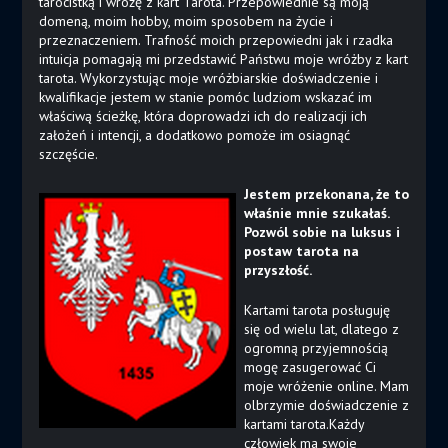
tarocistką i wróżę z kart Tarota. Przepowiednie są moją
domeną, moim hobby, moim sposobem na życie i
przeznaczeniem. Trafność moich przepowiedni jak i rzadka
intuicja pomagają mi przedstawić Państwu moje wróżby z kart
tarota. Wykorzystując moje wróżbiarskie doświadczenie i
kwalifikacje jestem w stanie pomóc ludziom wskazać im
właściwą ścieżkę, która doprowadzi ich do realizacji ich
założeń i intencji, a dodatkowo pomoże im osiagnąć
szczęście.
Jestem przekonana, że to
właśnie mnie szukałaś.
Pozwól sobie na luksus i
postaw tarota na
przyszłość.
Kartami tarota posługuję
się od wielu lat, dlatego z
ogromną przyjemnością
mogę zasugerować Ci
moje wróżenie online. Mam
olbrzymie doświadczenie z
kartami tarota.Każdy
człowiek ma swoje