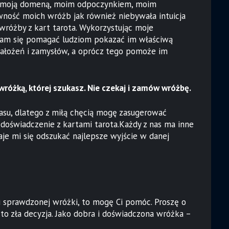
 są moją domeną, moim odpoczynkiem, moim
ność moich wróżb jak również niebywała intuicja
óżby z kart tarota. Wykorzystując moje
aram się pomagać ludziom pokazać im właściwą
h założeń i zamysłów, a oprócz tego pomoże im
różką, której szukasz. Nie czekaj i zamów wróżbę.
zasu, dlatego z miłą chęcią mogę zasugerować
oświadczenie z kartami tarota.Każdy z nas ma inne
aje mi się odszukać najlepsze wyjście w danej
i sprawdzonej wróżki, to mogę Ci pomóc. Proszę o
to zła decyzja. Jako dobra i doświadczona wróżka –