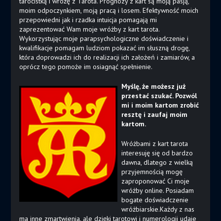
tarocistką i wróżę z Tarota. Prognozy z kart są moją pasją,
moim odpoczynkiem, moją pracą i losem. Efektywność moich
przepowiedni jak i rzadka intuicja pomagają mi
zaprezentować Wam moje wróżby z kart tarota.
Wykorzystując moje parapsychologiczne doświadczenie i
kwalifikacje pomagam ludziom pokazać im słuszną drogę,
która doprowadzi ich do realizacji ich założeń i zamiarów, a
oprócz tego pomoże im osiagnąć spełnienie.
Myślę, że możesz już
przestać szukać. Pozwól
mi i moim kartom zrobić
resztę i zaufaj moim
kartom.
Wróżbami z kart tarota
interesuję się od bardzo
dawna, dlatego z wielką
przyjemnością mogę
zaproponować Ci moje
wróżby online. Posiadam
bogate doświadczenie
wróżbiarskie.Każdy z nas
ma inne zmartwienia, ale dzięki tarotowi i numerologii udaje