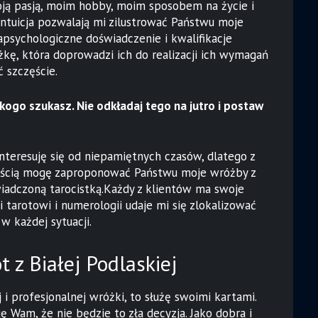
moją pasją, moim hobby, moim sposobem na życie i
intuicja pozwalają mi zilustrować Państwu moje
apsychologiczne doświadczenie i kwalifikacje
ę, która doprowadzi ich do realizacji ich wymagań
 szczęście.
kogo szukasz. Nie odkładaj tego na jutro i postaw
nteresuję się od niepamiętnych czasów, dlatego z
ością mogę zaproponować Państwu moje wróżby z
wiadczoną tarocistką.Każdy z klientów ma swoje
ki tarotowi i numerologii udaje mi się zlokalizować
w każdej sytuacji.
t z Białej Podlaskiej
i profesjonalnej wróżki, to służę swoimi kartami.
 Wam, że nie będzie to zła decyzja. Jako dobra i