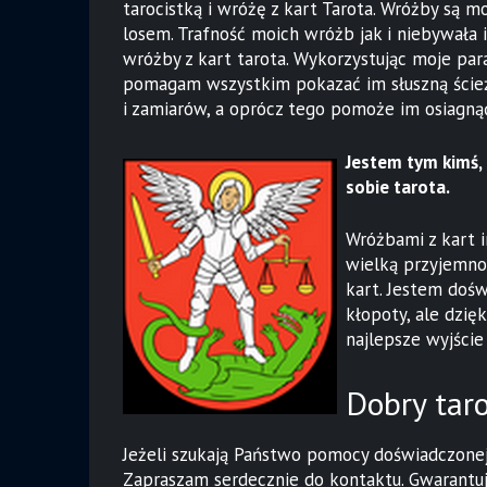
tarocistką i wróżę z kart Tarota. Wróżby są 
losem. Trafność moich wróżb jak i niebywała 
wróżby z kart tarota. Wykorzystując moje par
pomagam wszystkim pokazać im słuszną ścieżk
i zamiarów, a oprócz tego pomoże im osiagnąć
Jestem tym kimś, 
sobie tarota.
Wróżbami z kart i
wielką przyjemn
kart. Jestem doś
kłopoty, ale dzię
najlepsze wyjście 
Dobry taro
Jeżeli szukają Państwo pomocy doświadczonej 
Zapraszam serdecznie do kontaktu. Gwarantuję