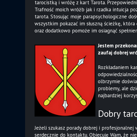
tarocistką i wróżę z kart Tarota. Przepowiedn
Trafność moich wróżb jak i rzadka intuicja p
tarota. Stosując moje parapsychologiczne do
wszystkim pokazać im słuszną ścieżkę, która do
oraz dodatkowo pomoże im osiagnąć spełnien
Jestem przekonan
zaufaj dobrej wr
Rozkładaniem kar
odpowiedzialnośc
olbrzymie doświa
problemy, ale dzi
najbardziej korzy
Dobry taro
Jeżeli szukasz porady dobrej i profesjonalnej
serdecznie do kontaktu. Obiecuję Wam, że nie