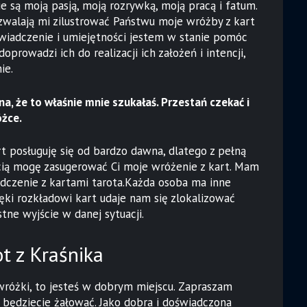
ie są moją pasją, moją rozrywką, moją pracą i fatum.
ozwalają mi zilustrować Państwu moje wróżby z kart
świadczenie i umiejętności jestem w stanie pomóc
prowadzi ich do realizacji ich założeń i intencji,
ie.
a, że to właśnie mnie szukałaś. Przestań czekać i
óżce.
t posługuję się od bardzo dawna, dlatego z pełną
ią mogę zasugerować Ci moje wróżenie z kart. Mam
dczenie z kartami tarota.Każda osoba ma inne
ęki rozkładowi kart udaje nam się zlokalizować
stne wyjście w danej sytuacji.
t z Kraśnika
 wróżki, to jesteś w dobrym miejscu. Zapraszam
 będziecie żałować. Jako dobra i doświadczona