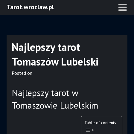
Skip
Tarot.wroclaw.pl
to
content
Najlepszy tarot
Tomaszów Lubelski
Posted on
Najlepszy tarot w
Tomaszowie Lubelskim
Table of contents