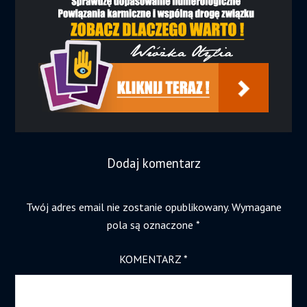
Dodaj komentarz
Twój adres email nie zostanie opublikowany.
Wymagane
pola są oznaczone
*
KOMENTARZ
*