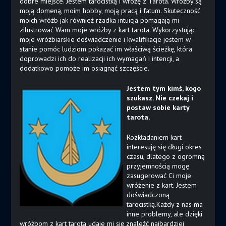
dobre miejsce. Jestem tarocistką i wróżę z Tarota. Wróżby są
moją domeną, moim hobby, moją pracą i fatum. Skuteczność
moich wróżb jak również rzadka intuicja pomagają mi
zilustrować Wam moje wróżby z kart tarota. Wykorzystując
moje wróżbiarskie doświadczenie i kwalifikacje jestem w
stanie pomóc ludziom pokazać im właściwą ścieżkę, która
doprowadzi ich do realizacji ich wymagań i intencji, a
dodatkowo pomoże im osiagnąć szczęście.
Jestem tym kimś, kogo
szukasz. Nie czekaj i
postaw sobie karty
tarota.
Rozkładaniem kart
interesuję się długi okres
czasu, dlatego z ogromną
przyjemnością mogę
zasugerować Ci moje
wróżenie z kart. Jestem
doświadczoną
tarocistką.Każdy z nas ma
inne problemy, ale dzięki
wróżbom z kart tarota udaje mi się znaleźć najbardziej