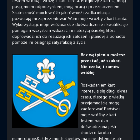
Jestem wróżką i wróżę z kart Tarota. Prognozy z kart są moją
pasją, moim odpoczynkiem, moją pracą i przeznaczeniem.
Skuteczność moich wróżb jak również rzadka intuicja
pozwalają mi zaprezentować Wam moje wróżby z kart tarota.
Wykorzystując moje wróżbiarskie doświadczenie i kwalifikacje
pomagam wszystkim wskazać im należytą ścieżkę, która
doprowadzi ich do realizacji ich założeń i planów, a ponadto
pomoże im osiagnąć satysfakcję z życia.
Bez wątpienia możesz
przestać już szukać.
Nie czekaj i zamów
wróżbę.
Rozkładaniem kart
interesuję się długi okres
czasu, dlatego z wielką
przyjemnością mogę
zaoferować Państwu
moje wróżby z kart.
Jestem bardzo
doświadczona jeśli
chodzi o tarota i
numerologię.Każdy z moich klientów ma inne dylematy, ale