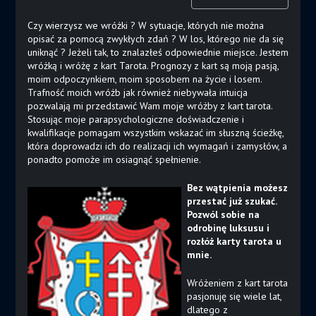
Czy wierzysz we wróżki ? W sytuacje, których nie można
opisać za pomocą zwykłych zdań ? W los, którego nie da się
uniknąć ? Jeżeli tak, to znalazłeś odpowiednie miejsce. Jestem
wróżką i wróżę z kart Tarota. Prognozy z kart są moją pasją,
moim odpoczynkiem, moim sposobem na życie i losem.
Trafność moich wróżb jak również niebywała intuicja
pozwalają mi przedstawić Wam moje wróżby z kart tarota.
Stosując moje parapsychologiczne doświadczenie i
kwalifikacje pomagam wszystkim wskazać im słuszną ścieżkę,
która doprowadzi ich do realizacji ich wymagań i zamysłów, a
ponadto pomoże im osiagnąć spełnienie.
Bez wątpienia możesz
przestać już szukać.
Pozwól sobie na
odrobinę luksusu i
rozłóż karty tarota u
mnie.
Wróżeniem z kart tarota
pasjonuję się wiele lat,
dlatego z