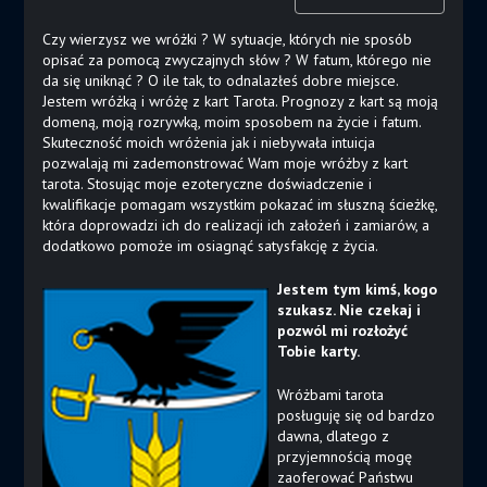
Czy wierzysz we wróżki ? W sytuacje, których nie sposób
opisać za pomocą zwyczajnych słów ? W fatum, którego nie
da się uniknąć ? O ile tak, to odnalazłeś dobre miejsce.
Jestem wróżką i wróżę z kart Tarota. Prognozy z kart są moją
domeną, moją rozrywką, moim sposobem na życie i fatum.
Skuteczność moich wróżenia jak i niebywała intuicja
pozwalają mi zademonstrować Wam moje wróżby z kart
tarota. Stosując moje ezoteryczne doświadczenie i
kwalifikacje pomagam wszystkim pokazać im słuszną ścieżkę,
która doprowadzi ich do realizacji ich założeń i zamiarów, a
dodatkowo pomoże im osiagnąć satysfakcję z życia.
Jestem tym kimś, kogo
szukasz. Nie czekaj i
pozwól mi rozłożyć
Tobie karty.
Wróżbami tarota
posługuję się od bardzo
dawna, dlatego z
przyjemnością mogę
zaoferować Państwu