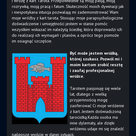
i wróżę z kart Tarota. Przepowiednie są moją pasją, moją
rozrywką, moją pracą i fatum. Skuteczność moich dywinacji jak
i niespotykana intuicja pozwalają mi zademonstrować Wam
moje wróżby z kart tarota. Stosując moje parapsychologiczne
doświadczenie i umiejętności jestem w stanie pomóc
wszystkim wskazać im należytą ścieżkę, która doprowadzi ich
do realizacji ich wymagań i planów, a oprócz tego pomoże
im osiagnąć szczęście.
Być może jestem wróżką,
której szukasz. Pozwól mi i
moim kartom zrobić resztę
i zaufaj profesjonalnej
wróżce.
Tarotem pasjonuję się wiele
lat, dlatego z wielką
przyjemnością mogę
zaoferować Ci moje wróżenie
z kart. Jestem doświadczoną
tarocistką.Każda osoba ma
inne dylematy, ale dzięki
wróżeniu udaje mi się znaleźć
najlepsze wyjście w danej sytuacji.