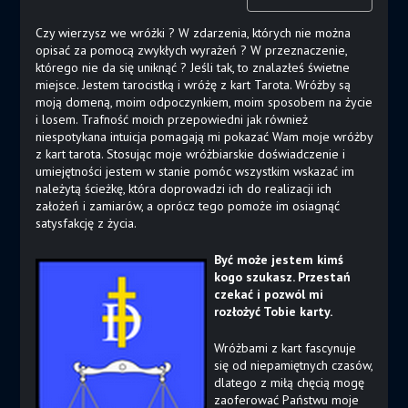
Czy wierzysz we wróżki ? W zdarzenia, których nie można
opisać za pomocą zwykłych wyrażeń ? W przeznaczenie,
którego nie da się uniknąć ? Jeśli tak, to znalazłeś świetne
miejsce. Jestem tarocistką i wróżę z kart Tarota. Wróżby są
moją domeną, moim odpoczynkiem, moim sposobem na życie
i losem. Trafność moich przepowiedni jak również
niespotykana intuicja pomagają mi pokazać Wam moje wróżby
z kart tarota. Stosując moje wróżbiarskie doświadczenie i
umiejętności jestem w stanie pomóc wszystkim wskazać im
należytą ścieżkę, która doprowadzi ich do realizacji ich
założeń i zamiarów, a oprócz tego pomoże im osiagnąć
satysfakcję z życia.
Być może jestem kimś
kogo szukasz. Przestań
czekać i pozwól mi
rozłożyć Tobie karty.
Wróżbami z kart fascynuje
się od niepamiętnych czasów,
dlatego z miłą chęcią mogę
zaoferować Państwu moje