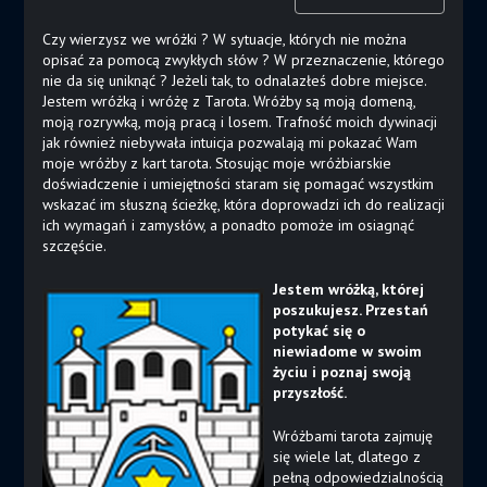
Czy wierzysz we wróżki ? W sytuacje, których nie można
opisać za pomocą zwykłych słów ? W przeznaczenie, którego
nie da się uniknąć ? Jeżeli tak, to odnalazłeś dobre miejsce.
Jestem wróżką i wróżę z Tarota. Wróżby są moją domeną,
moją rozrywką, moją pracą i losem. Trafność moich dywinacji
jak również niebywała intuicja pozwalają mi pokazać Wam
moje wróżby z kart tarota. Stosując moje wróżbiarskie
doświadczenie i umiejętności staram się pomagać wszystkim
wskazać im słuszną ścieżkę, która doprowadzi ich do realizacji
ich wymagań i zamysłów, a ponadto pomoże im osiagnąć
szczęście.
Jestem wróżką, której
poszukujesz. Przestań
potykać się o
niewiadome w swoim
życiu i poznaj swoją
przyszłość.
Wróżbami tarota zajmuję
się wiele lat, dlatego z
pełną odpowiedzialnością