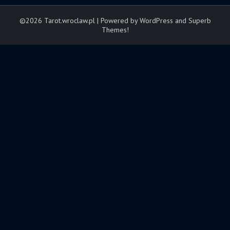
©2026 Tarot.wroclaw.pl
| Powered by WordPress and
Superb
Themes!