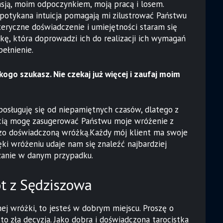
pasją, moim odpoczynkiem, moją pracą i losem.
spotykana intuicja pomagają mi zilustrować Państwu
teryczne doświadczenie i umiejętności staram się
ę, która doprowadzi ich do realizacji ich wymagań
ełnienie.
kogo szukasz. Nie czekaj już więcej i zaufaj moim
osługuję się od niepamiętnych czasów, dlatego z
ią mogę zasugerować Państwu moje wróżenie z
dzo doświadczoną wróżką.Każdy mój klient ma swoje
ęki wróżeniu udaje nam się znaleźć najbardziej
zanie w danym przypadku.
ot z Sędziszowa
ej wróżki, to jesteś w dobrym miejscu. Proszę o
o zła decyzja. Jako dobra i doświadczona tarocistka