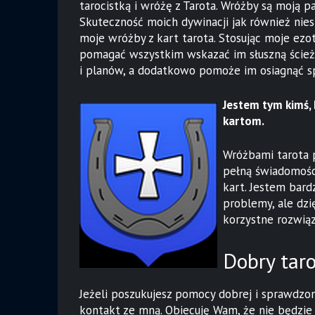
tarocistką i wróżę z Tarota. Wróżby są moją 
Skuteczność moich dywinacji jak również nie
moje wróżby z kart tarota. Stosując moje ezo
pomagać wszystkim wskazać im słuszną ścieżk
i planów, a dodatkowo pomoże im osiagnąć sp
Jestem tym kimś, 
kartom.
Wróżbami tarota p
pełną świadomośc
kart. Jestem bar
problemy, ale dzi
korzystne rozwią
Dobry tar
Jeżeli poszukujesz pomocy dobrej i sprawdzon
kontakt ze mną. Obiecuję Wam, że nie będzie t