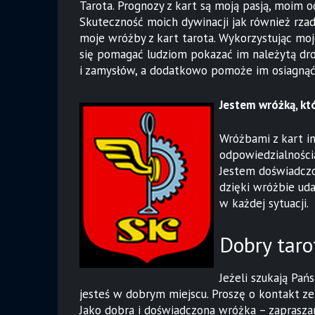
Tarota. Prognozy z kart są moją pasją, moim
Skuteczność moich dywinacji jak również rza
moje wróżby z kart tarota. Wykorzystując moj
się pomagać ludziom pokazać im należytą dro
i zamysłów, a dodatkowo pomoże im osiagnąć s
Jestem wróżką, któ
Wróżbami z kart in
odpowiedzialności
Jestem doświadczon
dzięki wróżbie uda
w każdej sytuacji.
Dobry taro
Jeżeli szukają Pań
jesteś w dobrym miejscu. Proszę o kontakt ze
Jako dobra i doświadczona wróżka – zaprasza